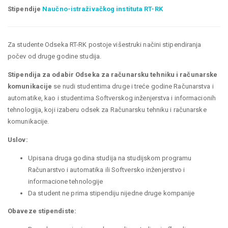
Stipendije
Naučno-istraživačkog instituta RT-RK
Za studente Odseka RT-RK postoje višestruki načini stipendiranja
počev od druge godine studija.
Stipendija za odabir Odseka za računarsku tehniku i računarske
komunikacije
se nudi studentima druge i treće godine Računarstva i
automatike, kao i studentima Softverskog inženjerstva i informacionih
tehnologija, koji izaberu odsek za Računarsku tehniku i računarske
komunikacije.
Uslov:
Upisana druga godina studija na studijskom programu
Računarstvo i automatika ili Softversko inženjerstvo i
informacione tehnologije
Da student ne prima stipendiju nijedne druge kompanije
Obaveze stipendiste: