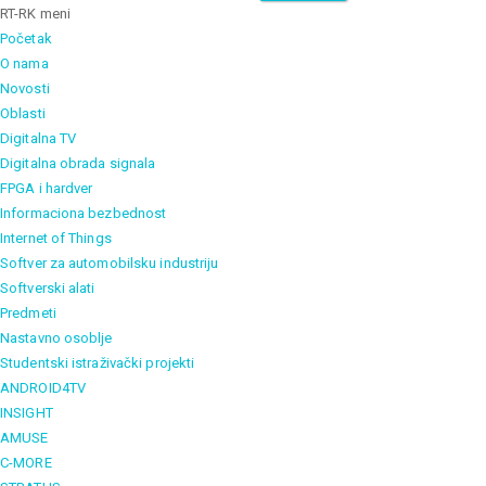
RT-RK meni
Početak
O nama
Novosti
Oblasti
Digitalna TV
Digitalna obrada signala
FPGA i hardver
Informaciona bezbednost
Internet of Things
Softver za automobilsku industriju
Softverski alati
Predmeti
Nastavno osoblje
Studentski istraživački projekti
ANDROID4TV
INSIGHT
AMUSE
C-MORE