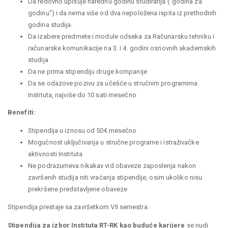
Da redovno upisuje narednu godinu studiranja ("godina za
godinu") i da nema više od dva nepoložena ispita iz prethodnih
godina studija.
Da izabere predmete i module odseka za Računarsku tehniku i
računarske komunikacije na 3. i 4. godini osnovnih akademskih
studija
Da ne prima stipendiju druge kompanije
Da se odazove pozivu za učešće u stručnim programima
Instituta, najviše do 10 sati mesečno
Benefiti:
Stipendija u iznosu od 50€ mesečno
Mogućnost uključivanja u stručne programe i istraživačke
aktivnosti Instituta
Ne podrazumeva nikakav vid obaveze zaposlenja nakon
završenih studija niti vraćanja stipendije, osim ukoliko nisu
prekršene predstavljene obaveze
Stipendija prestaje sa završetkom VII semestra.
Stipendija za izbor Instituta RT-RK kao buduće karijere
se nudi