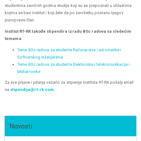
studentima završnih godina studija koji su se prepoznali u oblastima
kojima se bavi Institut i koji žele da po završetku postanu njegov
punopravni član.
Institut RT-RK takođe stipendira izradu BSc radova sa sledećim
temama:
Teme BSc radova za studente Računarstva i automatike i
Softverskog inženjerstva
Teme BSc radova za studente Elektronike i telekomunikacija i
Mehatronike
Za sve prijave i pitanja vezano za stipenije Instituta RT-RK pošalji email
na
stipendija@rt-rk.com
.
Novosti