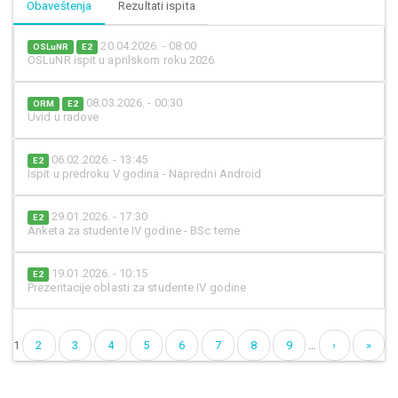
Obaveštenja
Rezultati ispita
20.04.2026. - 08:00
OSLuNR
E2
OSLuNR ispit u aprilskom roku 2026
08.03.2026. - 00:30
ORM
E2
Uvid u radove
06.02.2026. - 13:45
E2
Ispit u predroku V godina - Napredni Android
29.01.2026. - 17:30
E2
Anketa za studente IV godine - BSc teme
19.01.2026. - 10:15
E2
Prezentacije oblasti za studente IV godine
1
2
3
4
5
6
7
8
9
…
›
»
Pages