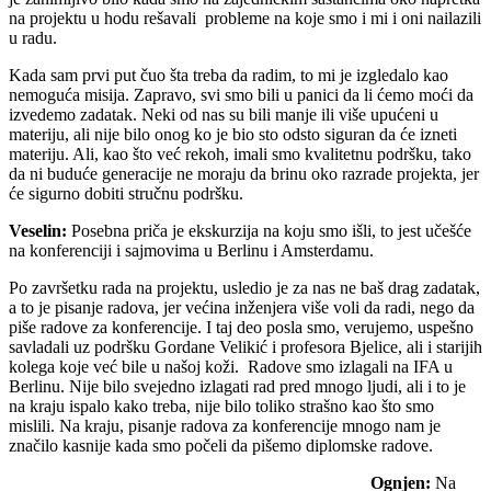
na projektu u hodu rešavali probleme na koje smo i mi i oni nailazili
u radu.
Kada sam prvi put čuo šta treba da radim, to mi je izgledalo kao
nemoguća misija. Zapravo, svi smo bili u panici da li ćemo moći da
izvedemo zadatak. Neki od nas su bili manje ili više upućeni u
materiju, ali nije bilo onog ko je bio sto odsto siguran da će izneti
materiju. Ali, kao što već rekoh, imali smo kvalitetnu podršku, tako
da ni buduće generacije ne moraju da brinu oko razrade projekta, jer
će sigurno dobiti stručnu podršku.
Veselin:
Posebna priča je ekskurzija na koju smo išli, to jest učešće
na konferenciji i sajmovima u Berlinu i Amsterdamu.
Po završetku rada na projektu, usledio je za nas ne baš drag zadatak,
a to je pisanje radova, jer većina inženjera više voli da radi, nego da
piše radove za konferencije. I taj deo posla smo, verujemo, uspešno
savladali uz podršku Gordane Velikić i profesora Bjelice, ali i starijih
kolega koje već bile u našoj koži. Radove smo izlagali na IFA u
Berlinu. Nije bilo svejedno izlagati rad pred mnogo ljudi, ali i to je
na kraju ispalo kako treba, nije bilo toliko strašno kao što smo
mislili. Na kraju, pisanje radova za konferencije mnogo nam je
značilo kasnije kada smo počeli da pišemo diplomske radove.
Ognjen:
Na