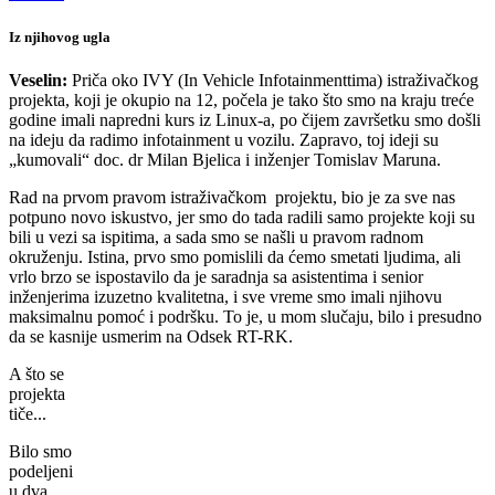
Iz njihovog ugla
Veselin:
Priča oko IVY (In Vehicle Infotainmenttima) istraživačkog
projekta, koji je okupio na 12, počela je tako što smo na kraju treće
godine imali napredni kurs iz Linux-a, po čijem završetku smo došli
na ideju da radimo infotainment u vozilu. Zapravo, toj ideji su
„kumovali“ doc. dr Milan Bjelica i inženjer Tomislav Maruna.
Rad na prvom pravom istraživačkom projektu, bio je za sve nas
potpuno novo iskustvo, jer smo do tada radili samo projekte koji su
bili u vezi sa ispitima, a sada smo se našli u pravom radnom
okruženju. Istina, prvo smo pomislili da ćemo smetati ljudima, ali
vrlo brzo se ispostavilo da je saradnja sa asistentima i senior
inženjerima izuzetno kvalitetna, i sve vreme smo imali njihovu
maksimalnu pomoć i podršku. To je, u mom slučaju, bilo i presudno
da se kasnije usmerim na Odsek RT-RK.
A što se
projekta
tiče...
Bilo smo
podeljeni
u dva