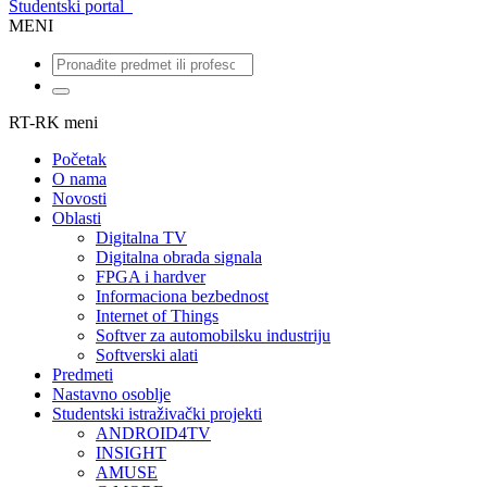
Studentski portal
MENI
RT-RK meni
Početak
O nama
Novosti
Oblasti
Digitalna TV
Digitalna obrada signala
FPGA i hardver
Informaciona bezbednost
Internet of Things
Softver za automobilsku industriju
Softverski alati
Predmeti
Nastavno osoblje
Studentski istraživački projekti
ANDROID4TV
INSIGHT
AMUSE