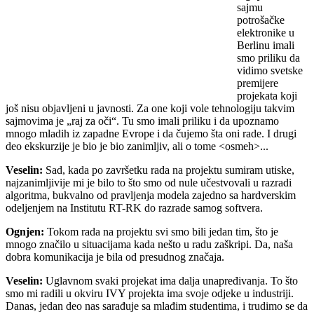
sajmu
potrošačke
elektronike u
Berlinu imali
smo priliku da
vidimo svetske
premijere
projekata koji
još nisu objavljeni u javnosti. Za one koji vole tehnologiju takvim
sajmovima je „raj za oči“. Tu smo imali priliku i da upoznamo
mnogo mladih iz zapadne Evrope i da čujemo šta oni rade. I drugi
deo ekskurzije je bio je bio zanimljiv, ali o tome <osmeh>...
Veselin:
Sad, kada po završetku rada na projektu sumiram utiske,
najzanimljivije mi je bilo to što smo od nule učestvovali u razradi
algoritma, bukvalno od pravljenja modela zajedno sa hardverskim
odeljenjem na Institutu RT-RK do razrade samog softvera.
Ognjen:
Tokom rada na projektu svi smo bili jedan tim, što je
mnogo značilo u situacijama kada nešto u radu zaškripi. Da, naša
dobra komunikacija je bila od presudnog značaja.
Veselin:
Uglavnom svaki projekat ima dalja unapređivanja. To što
smo mi radili u okviru IVY projekta ima svoje odjeke u industriji.
Danas, jedan deo nas sarađuje sa mlađim studentima, i trudimo se da