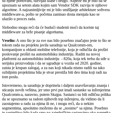
su njime portovani, razvijali klase i drugo. Najteže mi je bilo da se
upoznam sa setom alata kojim sam Vendor SDK razvija te njihove
algoritme. A najzanimljivije mi je bilo smišljanje arhitekture softvera
middleware-a, pošto se početna zamisao dosta menjala kao se
ulazilo u proces rada.
Slobodno mogu reći da će budući studenti moći da koriste taj
middleware za brže pisanje algoritama.
Veselin:
A ono što je za sve nas bilo posebno značajno jeste to što se
tokom rada na projektu javila saradnja sa Qualcomm-om,
kompanijom u oblasti mobilne telefonije, koja je odlučila da proširi
poslovanje proširi na automobilsku industriju. Raditi na novoj
platformi za automobilsku industriju - 820a, koja tek treba da uđe u
serijsku proizvodnju i da se ugrađuje u vozila od 2020. godine,
zaista je krupan zalogaj, a za nas koji nikada nismo radili na tako
ozbiljnim projektima bila je stvar prestiža biti deo tima koji radi na
tom poslu.
Istovremeno, ta saradnja je doprinela i daljem usavršavanju znanja i
sticanju novih veština, jer smo prvi put imali sastanke sa inženjerima
Qualcomm-a, naravno, putem Skajpa. Sastanci su bili odlična prilika
da se upoznamo sa radom njihovih top inženjera, da vidimo da li
zaostajemo u radu za njima ili ne, i mogu reći, da u nekim
segmentima, apsolutno možemo da se „nosimo“ sa njima. Posebno
je zanimljivo bilo kada smo na zajedničkim sastancima oko napretka