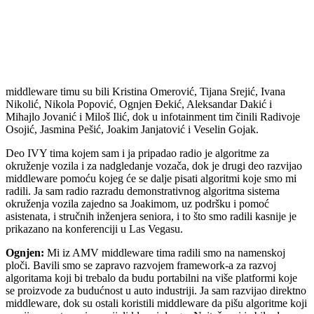
middleware timu su bili Kristina Omerović, Tijana Srejić, Ivana
Nikolić, Nikola Popović, Ognjen Đekić, Aleksandar Dakić i
Mihajlo Jovanić i Miloš Ilić, dok u infotainment tim činili Radivoje
Osojić, Jasmina Pešić, Joakim Janjatović i Veselin Gojak.
Deo IVY tima kojem sam i ja pripadao radio je algoritme za
okruženje vozila i za nadgledanje vozača, dok je drugi deo razvijao
middleware pomoću kojeg će se dalje pisati algoritmi koje smo mi
radili. Ja sam radio razradu demonstrativnog algoritma sistema
okruženja vozila zajedno sa Joakimom, uz podršku i pomoć
asistenata, i stručnih inženjera seniora, i to što smo radili kasnije je
prikazano na konferenciji u Las Vegasu.
Ognjen:
Mi iz AMV middleware tima radili smo na namenskoj
ploči. Bavili smo se zapravo razvojem framework-a za razvoj
algoritama koji bi trebalo da budu portabilni na više platformi koje
se proizvode za budućnost u auto industriji. Ja sam razvijao direktno
middleware, dok su ostali koristili middleware da pišu algoritme koji