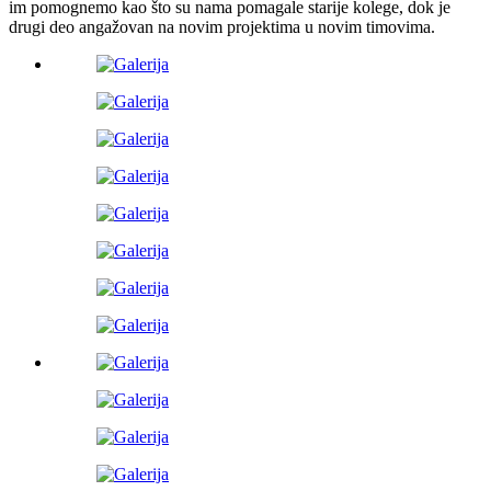
im pomognemo kao što su nama pomagale starije kolege, dok je
drugi deo angažovan na novim projektima u novim timovima.