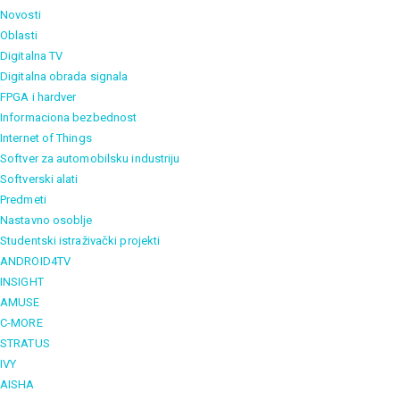
Novosti
Oblasti
Digitalna TV
Digitalna obrada signala
FPGA i hardver
Informaciona bezbednost
Internet of Things
Softver za automobilsku industriju
Softverski alati
Predmeti
Nastavno osoblje
Studentski istraživački projekti
ANDROID4TV
INSIGHT
AMUSE
C-MORE
STRATUS
IVY
AISHA