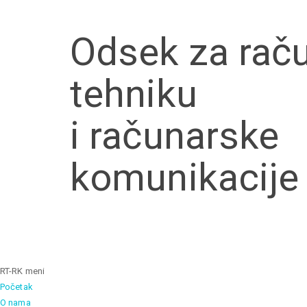
Skip to main content
Odsek za rač
tehniku
i računarske
komunikacije
RT-RK meni
Početak
O nama