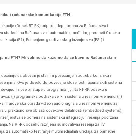
niku i računarske komunikacije FTN!
unikacije (Odsek RT-RK) pripada departmanu za Računarstvo i
avu studentima Računarstva i automatike, međutim, predmeti Odseka
unikacija (E1), Primenjenog softverskog inženjerstva (PSI) i
dija na FTN? Mi volimo da kažemo da se bavimo Računarskim
 decenije uzrokovan je stalnim povećanjem potreba korisnika i
 rešenjima. Ovo je dovelo do povećane složenosti računarskih sistema
htevajući i nove pristupe u programiranju. Na RT-RK odseku u
ravca: (i) programska podrška velikih sistema u realnom vremenu; (ii)
ska i hardverska obrada video i audio signala u realnom vremenu za
nara u praktično sve oblasti čovekove delatnosti (embedded systems),
 inženjerstva se pomera na sistemsku integraciju i rešenja podržana
nja. Na RT-RK odseku razvijena su inovativna rešenja za TV
aja, za automatsko testiranje multimedijalnih uređaja, za pametne