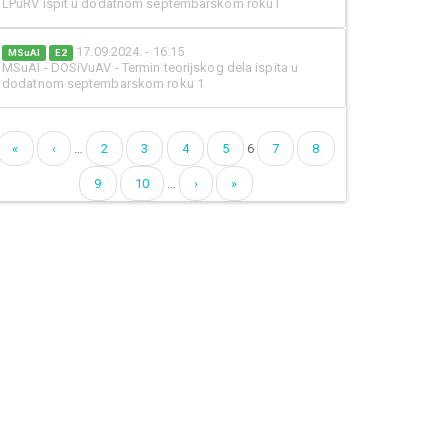
LPuRV ispit u dodatnom septembarskom roku I
17.09.2024. - 16:15
MSuAI
E2
MSuAI - DOSiVuAV - Termin teorijskog dela ispita u
dodatnom septembarskom roku 1
«
‹
…
2
3
4
5
6
7
8
Pages
9
10
…
›
»