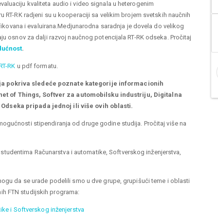
luaciju kvaliteta audio i video signala u heterogenim
u RT-RK radjeni su u kooperaciji sa velikim brojem svetskih naučnih
rifikovana i evaluirana.Medjunarodna saradnja je dovela do velikog
aju osnov za dalji razvoj naučnog potencijala RT-RK odseka. Pročitaj
dućnost
.
RT-RK
u pdf formatu.
a pokriva sledeće poznate kategorije informacionih
ernet of Things, Softver za automobilsku industriju, Digitalna
dseka pripada jednoj ili više ovih oblasti.
ogućnosti stipendiranja od druge godine studija. Pročitaj više na
tudentima Računarstva i automatike, Softverskog inženjerstva,
mogu da se urade podelili smo u dve grupe, grupišući teme i oblasti
ih FTN studijskih programa:
ke i Softverskog inženjerstva