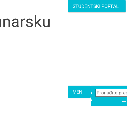
STUDENTSKI PORTAL
unarsku
MENI