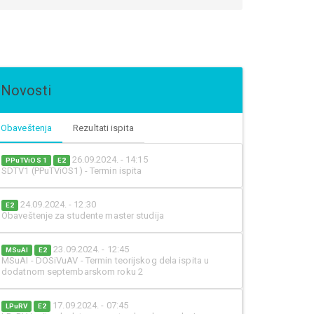
Novosti
Obaveštenja
Rezultati ispita
26.09.2024. - 14:15
PPuTViOS 1
E2
SDTV1 (PPuTViOS1) - Termin ispita
24.09.2024. - 12:30
E2
Obaveštenje za studente master studija
23.09.2024. - 12:45
MSuAI
E2
MSuAI - DOSiVuAV - Termin teorijskog dela ispita u
dodatnom septembarskom roku 2
17.09.2024. - 07:45
LPuRV
E2