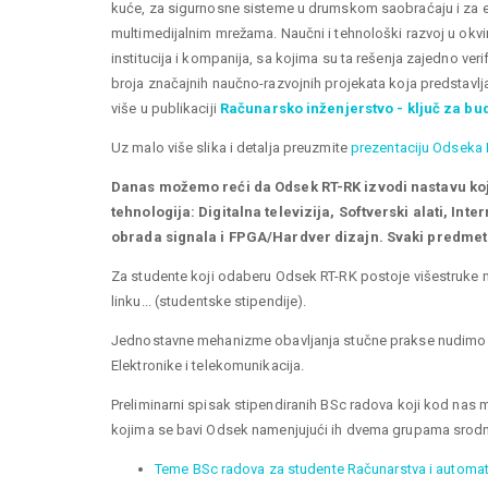
kuće, za sigurnosne sisteme u drumskom saobraćaju i za eva
multimedijalnim mrežama. Naučni i tehnološki razvoj u okvir
institucija i kompanija, sa kojima su ta rešenja zajedno ve
broja značajnih naučno-razvojnih projekata koja predstavlj
više u publikaciji
Računarsko inženjerstvo - ključ za bu
Uz malo više slika i detalja preuzmite
prezentaciju Odseka 
Danas možemo reći da Odsek RT-RK izvodi nastavu koj
tehnologija: Digitalna televizija, Softverski alati, Int
obrada signala i FPGA/Hardver dizajn. Svaki predmet O
Za studente koji odaberu Odsek RT-RK postoje višestruke m
linku... (studentske stipendije).
Jednostavne mehanizme obavljanja stučne prakse nudimo s
Elektronike i telekomunikacija.
Preliminarni spisak stipendiranih BSc radova koji kod nas 
kojima se bavi Odsek namenjujući ih dvema grupama srodn
Teme BSc radova za studente Računarstva i automati