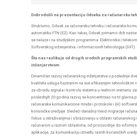
You are here
Dobrodošli na prezentaciju Odseka za računarsku teh
Strukturno, Odsek za računarsku tehniku i računarske kom
automatiku FTN (E2). Kao takav, Odsek primarno drži nast
se nalaze i na studijskim programima: Elektronike i telekom
Softverskog inženjerstva i informacionih tehnologija (SIIT).
Šta nas razlikuje od drugih srodnih programskih stu
inženjerstvom.
Dinamičan razvoj računarskog inženjerstva u poslednje dve
kvaliteta usluga baziranim na sve efikasnijim tehnološkim
za obradu signala i kontrolu sistema u realnom vremenu za
poslednjih 20 godina razvoj se koncentrisao na tri glavna p
računarske komunikacione mreže i protokole i (iii) softver
korisničke uredjaje. Sledeći današnji trend migracije raču
fokus u istraživanjima i obrazovanju u oblasti računarskog
računarom u raznim oblastima, od proizvodnje do informisa
aplikacije, za komunikaciju između raznih korisničkih uredj