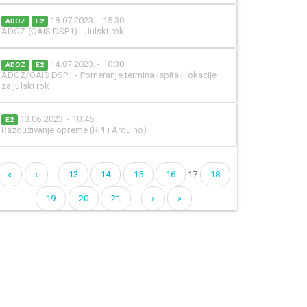
18.07.2023. - 15:30
ADOZ
E2
ADOZ (OAiS DSP1) - Julski rok
14.07.2023. - 10:30
ADOZ
E2
ADOZ/OAiS DSP1 - Pomeranje termina ispita i lokacije
za julski rok
13.06.2023. - 10:45
E2
Razduživanje opreme (RPI i Arduino)
«
‹
…
13
14
15
16
17
18
Pages
19
20
21
…
›
»