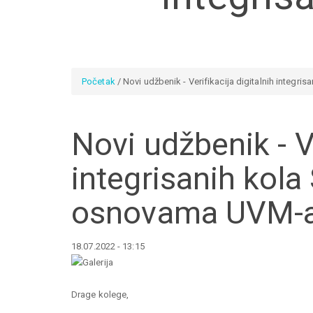
Početak
/ Novi udžbenik - Verifikacija digitalnih integ
You are here
Novi udžbenik - Ve
integrisanih kola
osnovama UVM-
18.07.2022 - 13:15
Drage kolege,