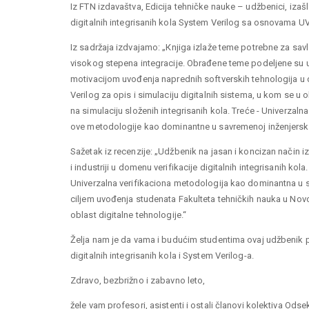
Iz FTN izdavaštva, Edicija tehničke nauke – udžbenici, izašl
digitalnih integrisanih kola System Verilog sa osnovama U
Iz sadržaja izdvajamo: „Кnjiga izlaže teme potrebne za savl
visokog stepena integracije. Obrađene teme podeljene su u t
motivacijom uvođenja naprednih softverskih tehnologija u do
Verilog za opis i simulaciju digitalnih sistema, u kom se u 
na simulaciju složenih integrisanih kola. Treće - Univerzaln
ove metodologije kao dominantne u savremenoj inženjersko
Sažetak iz recenzije: „Udžbenik na jasan i koncizan način i
i industriji u domenu verifikacije digitalnih integrisanih ko
Univerzalna verifikaciona metodologija kao dominantna u 
ciljem uvođenja studenata Fakulteta tehničkih nauka u Nov
oblast digitalne tehnologije.“
Želja nam je da vama i budućim studentima ovaj udžbenik p
digitalnih integrisanih kola i System Verilog-a.
Zdravo, bezbrižno i zabavno leto,
žele vam profesori, asistenti i ostali članovi kolektiva Odse