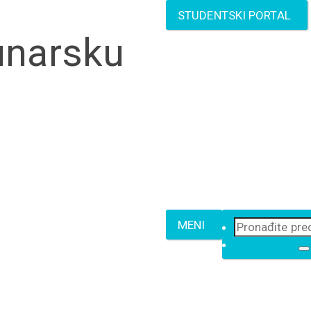
STUDENTSKI PORTAL
unarsku
MENI