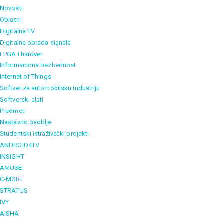
Novosti
Oblasti
Digitalna TV
Digitalna obrada signala
FPGA i hardver
Informaciona bezbednost
Internet of Things
Softver za automobilsku industriju
Softverski alati
Predmeti
Nastavno osoblje
Studentski istraživački projekti
ANDROID4TV
INSIGHT
AMUSE
C-MORE
STRATUS
IVY
AISHA