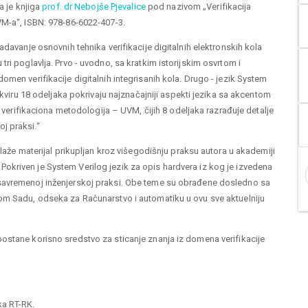
a je knjiga
prof. dr Nebojše Pjevalice
pod nazivom „Verifikacija
VM-a“, ISBN: 978-86-6022-407-3.
adavanje osnovnih tehnika verifikacije digitalnih elektronskih kola
ri poglavlja. Prvo - uvodno, sa kratkim istorijskim osvrtom i
men verifikacije digitalnih integrisanih kola. Drugo - jezik System
okviru 18 odeljaka pokrivaju najznačajniji aspekti jezika sa akcentom
a verifikaciona metodologija – UVM, čijih 8 odeljaka razrađuje detalje
j praksi.“
zlaže materijal prikupljan kroz višegodišnju praksu autora u akademiji
la. Pokriven je System Verilog jezik za opis hardvera iz kog je izvedena
savremenoj inženjerskoj praksi. Obe teme su obrađene dosledno sa
om Sadu, odseka za Računarstvo i automatiku u ovu sve aktuelniju
ostane korisno sredstvo za sticanje znanja iz domena verifikacije
ka RT-RK.