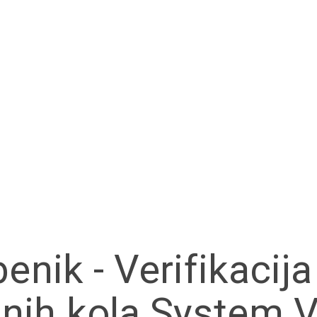
nik - Verifikacija
anih kola System V