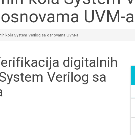
osnovama UVM-a
risanih kola System Verilog sa osnovama UVM-a
rifikacija digitalnih
 System Verilog sa
a