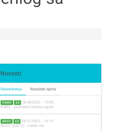
Novosti
Obaveštenja
Rezultati ispita
28.08.2023. - 10:45
PiARS
E2
PiARS - promena termina ispita
18.07.2023. - 16:15
ADOZ
E2
ADOS (DSP 2) - Julski rok