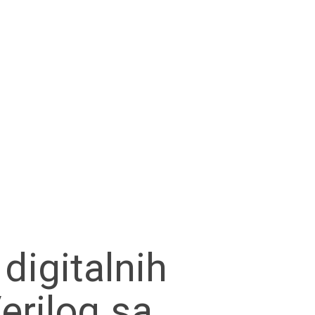
 digitalnih
erilog sa