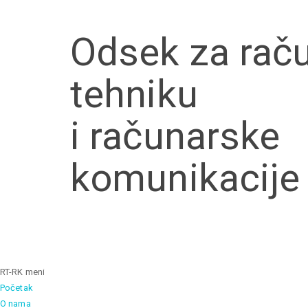
Skip to main content
Odsek za rač
tehniku
i računarske
komunikacije
RT-RK meni
Početak
O nama