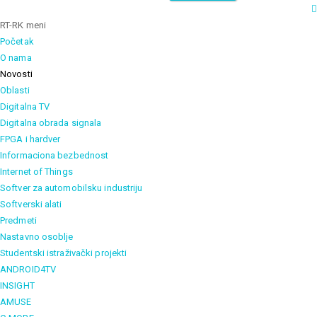
RT-RK meni
Početak
O nama
Novosti
Oblasti
Digitalna TV
Digitalna obrada signala
FPGA i hardver
Informaciona bezbednost
Internet of Things
Softver za automobilsku industriju
Softverski alati
Predmeti
Nastavno osoblje
Studentski istraživački projekti
ANDROID4TV
INSIGHT
AMUSE