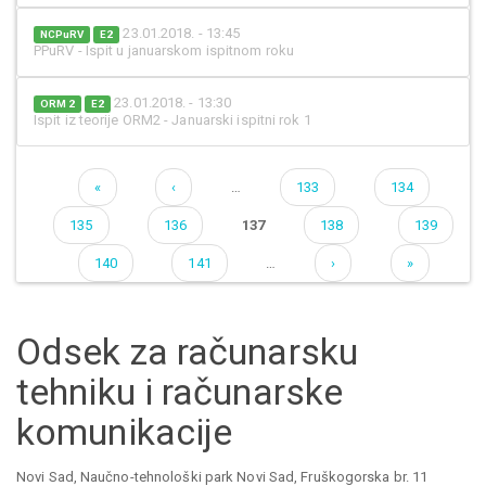
23.01.2018. - 13:45
NCPuRV
E2
PPuRV - Ispit u januarskom ispitnom roku
23.01.2018. - 13:30
ORM 2
E2
Ispit iz teorije ORM2 - Januarski ispitni rok 1
«
‹
…
133
134
Pages
135
136
137
138
139
140
141
…
›
»
Odsek za računarsku
tehniku i računarske
komunikacije
Novi Sad, Naučno-tehnološki park Novi Sad, Fruškogorska br. 11