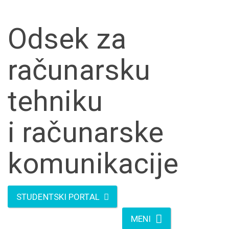
Skip to main content
Odsek za
računarsku
tehniku
i računarske
komunikacije
STUDENTSKI PORTAL
MENI