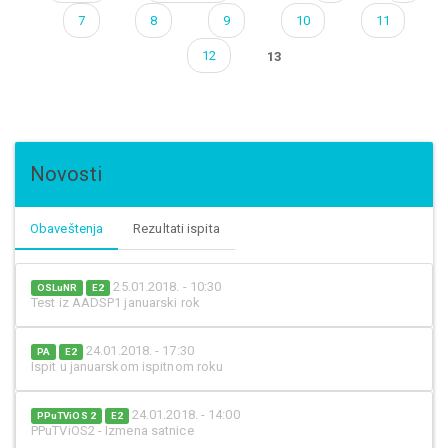
Pages
7
8
9
10
11
12
13
Novosti
Obaveštenja
Rezultati ispita
25.01.2018. - 10:30
OSLuNR
E2
Test iz AADSP1 januarski rok
24.01.2018. - 17:30
PA
E2
Ispit u januarskom ispitnom roku
24.01.2018. - 14:00
PPuTViOS 2
E2
PPuTViOS2 - Izmena satnice