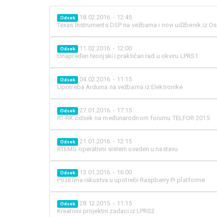
18.02.2016. - 12:45
Odsek
Texas Instruments DSP na vežbama i novi udžbenik iz Os
11.02.2016. - 12:00
Odsek
Unapređen teorijski i praktičan rad u okviru LPRS1
04.02.2016. - 11:15
Odsek
Upotreba Arduina na vežbama iz Elektronike
27.01.2016. - 17:15
Odsek
RT-RK odsek na međunarodnom forumu TELFOR 2015
21.01.2016. - 12:15
Odsek
RTEMS operativni sistem uveden u nastavu
13.01.2016. - 16:00
Odsek
Pozitivna iskustva u upotrebi Raspberry Pi platforme
28.12.2015. - 11:15
Odsek
Kreativni projektni zadaci iz LPRS2