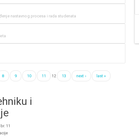
enje nastavnog procesa i rada studenata
meta
8
9
10
11
12
13
next ›
last »
hniku i
je
br. 11
acije