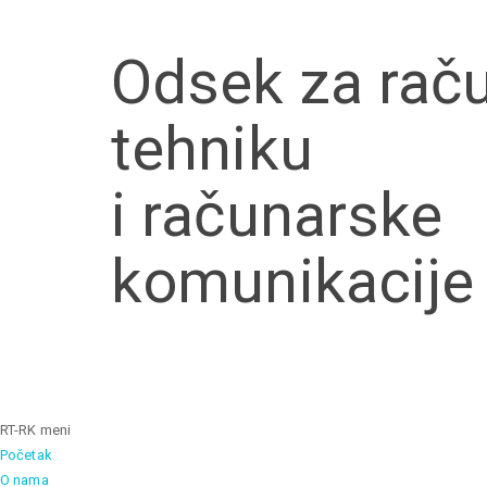
Skip to main content
Odsek za rač
tehniku
i računarske
komunikacije
RT-RK meni
Početak
O nama