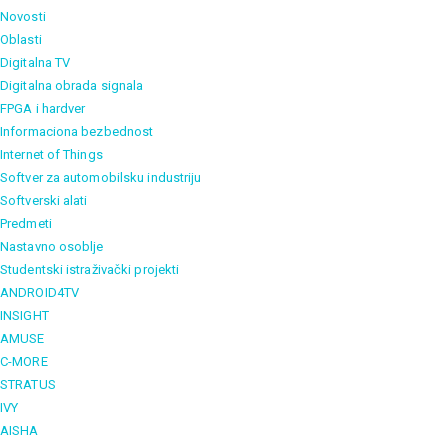
Novosti
Oblasti
Digitalna TV
Digitalna obrada signala
FPGA i hardver
Informaciona bezbednost
Internet of Things
Softver za automobilsku industriju
Softverski alati
Predmeti
Nastavno osoblje
Studentski istraživački projekti
ANDROID4TV
INSIGHT
AMUSE
C-MORE
STRATUS
IVY
AISHA