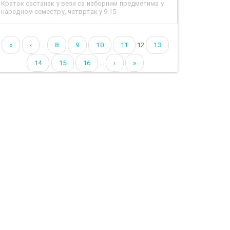
Кратак састанак у вези са изборним предметима у
наредном семестру, четвртак у 9:15
«
‹
…
8
9
10
11
12
13
Pages
14
15
16
…
›
»