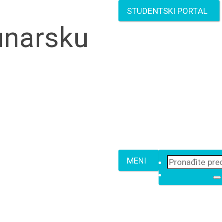
STUDENTSKI PORTAL
unarsku
MENI