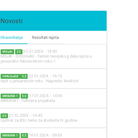
Novosti
Obaveštenja
Rezultati ispita
25.01.2024. - 13:00
MSuAI
E2
MSuAI - DOSiVuAV - Termin teorijskog dela ispita u
januarsko-februarskom roku 1
22.01.2024. - 16:15
OPAiSuRK
E2
Ispit u januarskom roku - Napredni Android
17.01.2024. - 14:30
MRKiRM 1
E2
MRKiRM1 - Odbrana projekata
27.12.2023. - 14:45
E2
Upitnik za BSc teme za studente IV godine
16.01.2024. - 09:30
MRKiRM 1
E2