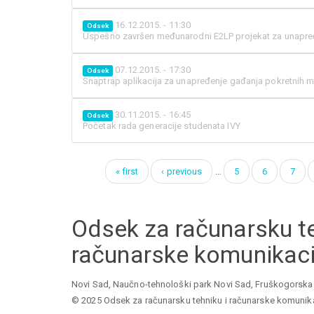
16.12.2015. - 11:30
Odsek
Uspešno završen međunarodni E2LP projekat za unapređ
07.12.2015. - 17:30
Odsek
Snaptrap aplikacija za unapređenje gađanja pokretnih 
30.11.2015. - 16:45
Odsek
Početak rada generacije studenata IVY
« first
‹ previous
…
5
6
7
Pages
Odsek za računarsku te
računarske komunikaci
Novi Sad, Naučno-tehnološki park Novi Sad, Fruškogorska 
© 2025 Odsek za računarsku tehniku i računarske komunik