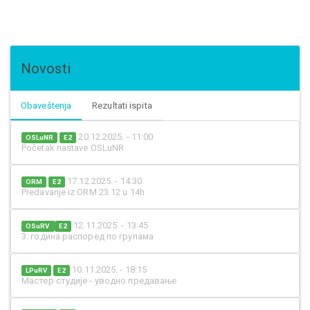
Novosti
Obaveštenja
Rezultati ispita
20.12.2025. - 11:00
OSLuNR
E2
Početak nastave OSLuNR
17.12.2025. - 14:30
ORM
E2
Predavanje iz ORM 23.12 u 14h
12.11.2025. - 13:45
OSuRV
E2
3. година распоред по групама
10.11.2025. - 18:15
LPuRV
E2
Мастер студије - уводно предавање