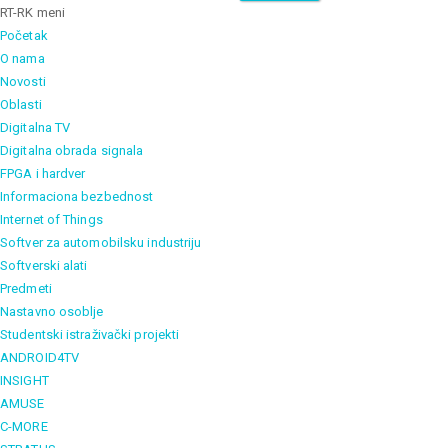
RT-RK meni
Početak
O nama
Novosti
Oblasti
Digitalna TV
Digitalna obrada signala
FPGA i hardver
Informaciona bezbednost
Internet of Things
Softver za automobilsku industriju
Softverski alati
Predmeti
Nastavno osoblje
Studentski istraživački projekti
ANDROID4TV
INSIGHT
AMUSE
C-MORE